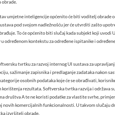
m obrade.
tav umjetne inteligencije općenito će biti voditelj obrade
ustava pod svojom nadležnošću jer će utvrditi zašto upotr
brađuje. To će općenito biti slučaj kada subjekt koji uvodi 
v u određenom kontekstu za određene ispitanike i određene
tversku tvrtku za razvoj internog UI sustava za upravljan
ciju, sažimanje zapisnika i predlaganje zadataka nakon sa
ategorije osobnih podataka koje će se obrađivati, korisnik
 korištenja rezultata. Softverska tvrtka razvija i održava 
ruštva A te ne koristi podatke za vlastite svrhe, primjer
voj novih komercijalnih funkcionalnosti. U takvom slučaju dr
ka izvršitelj obrade.