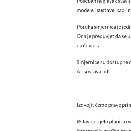
Poseban naglasak stavlj
modele i sustave, kao i 
Poruka smjernica je jed
Ona je preduvjet da se um
na čovjeka.
Smjernice su dostupne 
AI-sustava.pdf
Izdvojit ćemo prave prim
֍ Javno tijelo planira u
informacija građanima o 