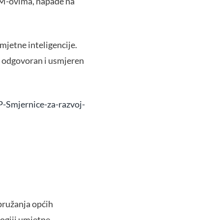
LLM-ovima, napade na
mjetne inteligencije.
it, odgovoran i usmjeren
-Smjernice-za-razvoj-
 pružanja općih
logiji umjetne