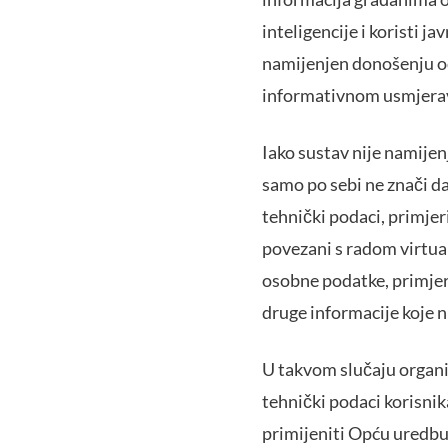
inteligencije i koristi j
namijenjen donošenju od
informativnom usmjerav
Iako sustav nije namijen
samo po sebi ne znači da
tehnički podaci, primjeri
povezani s radom virtua
osobne podatke, primjeri
druge informacije koje n
U takvom slučaju organiz
tehnički podaci korisnik
primijeniti Opću uredbu 