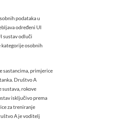
 osobnih podataka u
ebljava određeni UI
UI sustav odluči
 kategorije osobnih
je sastancima, primjerice
stanka. Društvo A
e sustava, rokove
sustav isključivo prema
ice za treniranje
uštvo A je voditelj