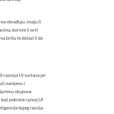
rno obrađuju, imaju li
ima, koriste li se ti
ma brišu te dolazi li do
i razvoja UI sustava jer
ući namjenu i
pripremu skupova
koji pokreće razvoj UI
ligencije kojeg razvija