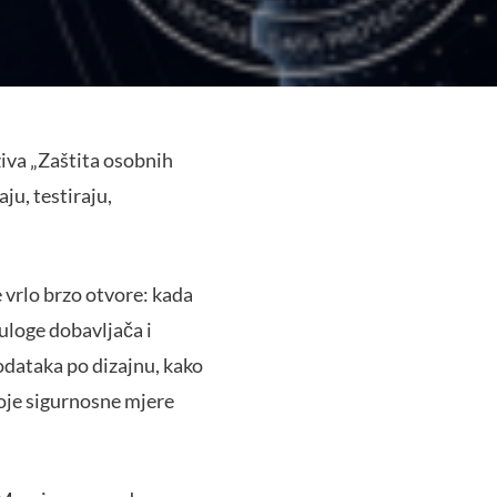
iva „Zaštita osobnih
ju, testiraju,
 vrlo brzo otvore: kada
 uloge dobavljača i
podataka po dizajnu, kako
koje sigurnosne mjere