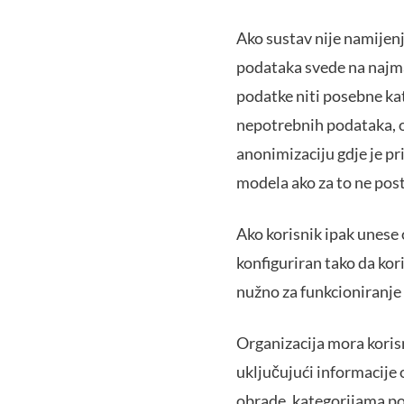
Ako sustav nije namijen
podataka svede na najma
podatke niti posebne kat
nepotrebnih podataka, o
anonimizaciju gdje je pr
modela ako za to ne pos
Ako korisnik ipak unese 
konfiguriran tako da kor
nužno za funkcioniranje 
Organizacija mora korisn
uključujući informacije
obrade, kategorijama p