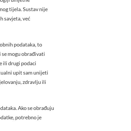
nog tijela. Sustav nije
h savjeta, već
sobnih podataka, to
i se mogu obrađivati
 ili drugi podaci
ualni upit sam unijeti
lovanju, zdravlju ili
podataka. Ako se obrađuju
podatke, potrebno je