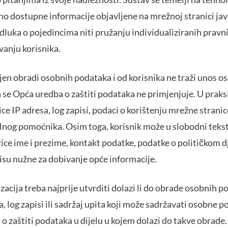
avno dostupne informacije objavljene na mrežnoj stranici jav
luka o pojedincima niti pružanju individualiziranih pravni
anju korisnika.
jen obradi osobnih podataka i od korisnika ne traži unos o
 se Opća uredba o zaštiti podataka ne primjenjuje. U praks
ce IP adresa, log zapisi, podaci o korištenju mrežne stranice
lnog pomoćnika. Osim toga, korisnik može u slobodni tekst
ce ime i prezime, kontakt podatke, podatke o političkom dje
isu nužne za dobivanje opće informacije.
acija treba najprije utvrditi dolazi li do obrade osobnih 
a, log zapisi ili sadržaj upita koji može sadržavati osobne 
o zaštiti podataka u dijelu u kojem dolazi do takve obrade.