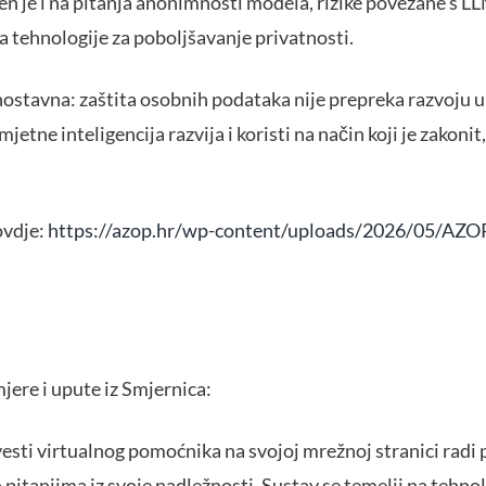
en je i na pitanja anonimnosti modela, rizike povezane s 
na tehnologije za poboljšavanje privatnosti.
nostavna: zaštita osobnih podataka nije prepreka razvoju u
jetne inteligencija razvija i koristi na način koji je zakon
ovdje:
https://azop.hr/wp-content/uploads/2026/05/AZOP
jere i upute iz Smjernica:
vesti virtualnog pomoćnika na svojoj mrežnoj stranici radi
pitanjima iz svoje nadležnosti. Sustav se temelji na tehno