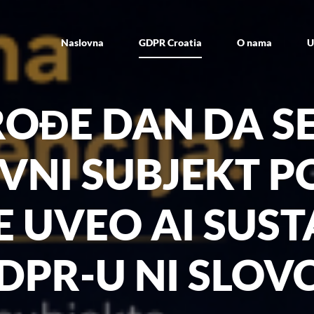
Naslovna
GDPR Croatia
O nama
U
ROĐE DAN DA SE
VNI SUBJEKT P
 UVEO AI SUST
DPR-U NI SLOV