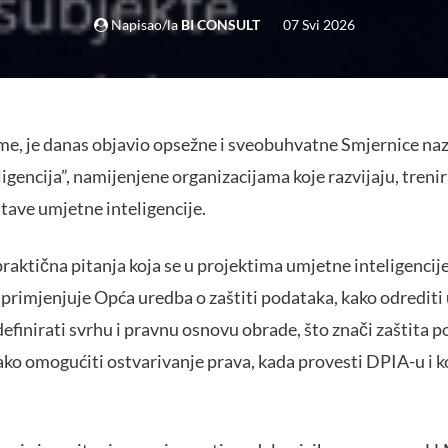
Napisao/la
BI CONSULT
07 Svi 2026
ome, je danas objavio opsežne i sveobuhvatne Smjernice naz
gencija”, namijenjene organizacijama koje razvijaju, trenira
ustave umjetne inteligencije.
raktična pitanja koja se u projektima umjetne inteligencije
v primjenjuje Opća uredba o zaštiti podataka, kako odrediti
definirati svrhu i pravnu osnovu obrade, što znači zaštita 
kako omogućiti ostvarivanje prava, kada provesti DPIA-u i 