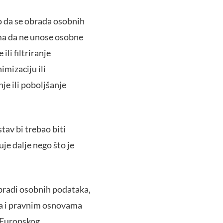
o da se obrada osobnih
ma da ne unose osobne
li filtriranje
mizaciju ili
je ili poboljšanje
tav bi trebao biti
je dalje nego što je
obradi osobnih podataka,
ama i pravnim osnovama
 Europskog