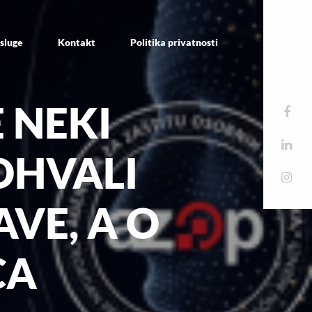
sluge
Kontakt
Politika privatnosti
 NEKI
OHVALI
AVE, A O
CA