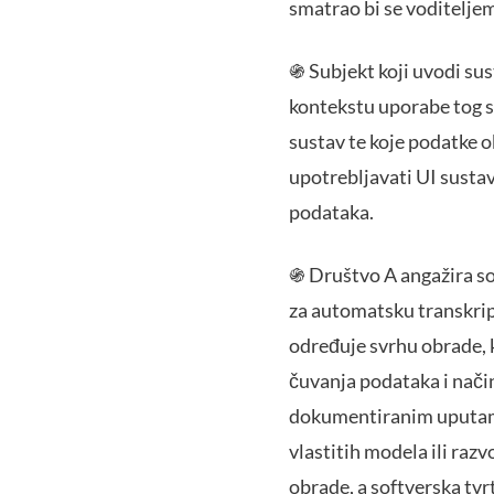
smatrao bi se voditelje
֍ Subjekt koji uvodi sus
kontekstu uporabe tog s
sustav te koje podatke o
upotrebljavati UI susta
podataka.
֍ Društvo A angažira sof
za automatsku transkrip
određuje svrhu obrade, k
čuvanja podataka i način
dokumentiranim uputama d
vlastitih modela ili raz
obrade, a softverska tvrt