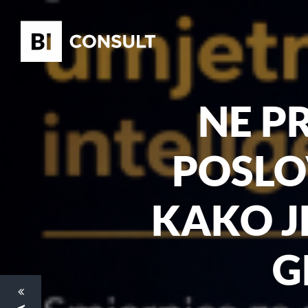
NE P
POSLO
KAKO JE
G