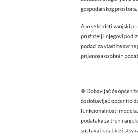
gospodarskog prostora, 
Ako se koristi vanjski pr
pružatelj i njegovi podiz
podaci za vlastite svrhe 
prijenosa osobnih poda
֍ Dobavljač će općenito 
će dobavljač općenito de
funkcionalnosti modela,
podataka za treniranje k
sustava i odabire i stva