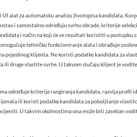
 UI alat za automatsku analizu životopisa kandidata. Korpo
ustav i samostalno određuju svrhu obrade, kriterije selekci
didata i način na koji će se rezultati koristiti u postupku 
omogućuje tehničko funkcioniranje alata i obrađuje osobn
 pojedinog klijenta. Ne koristi podatke kandidata za vlast
a ili druge vlastite svrhe. U takvom slučaju klijent je vodit
ma određuje kriterije rangiranja kandidata, razvija profil 
ijenata ili koristi podatke kandidata za poboljšanje vlastit
ijeniti. U takvim okolnostima ona može biti zaseban vodite