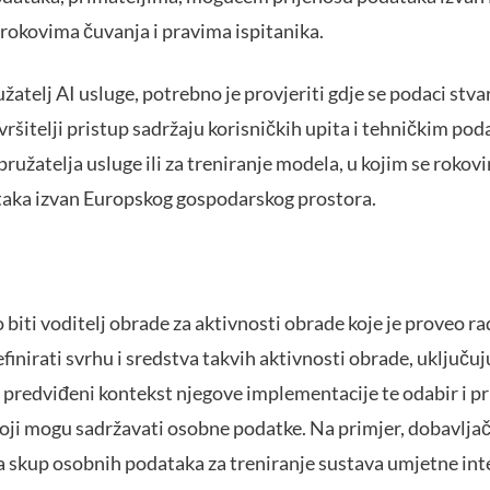
rokovima čuvanja i pravima ispitanika.
užatelj AI usluge, potrebno je provjeriti gdje se podaci stva
vršitelji pristup sadržaju korisničkih upita i tehničkim podac
pružatelja usluge ili za treniranje modela, u kojim se rokovi
taka izvan Europskog gospodarskog prostora.
biti voditelj obrade za aktivnosti obrade koje je proveo rad
finirati svrhu i sredstva takvih aktivnosti obrade, uključuj
 predviđeni kontekst njegove implementacije te odabir i 
oji mogu sadržavati osobne podatke. Na primjer, dobavljač 
ra skup osobnih podataka za treniranje sustava umjetne inte