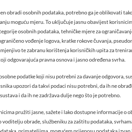
jen obradi osobnih podataka, potrebno ga je oblikovati tak
nju moguću mjeru. To uključuje jasnu obavijest korisnici
egorije osobnih podataka, tehničke mjere za ograničavanje i
graničeno vođenje logova, kratke rokove čuvanja, pseudoni
imjenjivo te zabranu korištenja korisničkih upita za treniran
toji odgovarajuća pravna osnova i jasno određena svrha.
osobne podatke koji nisu potrebni za davanje odgovora, sus
isnika upozori da takvi podaci nisu potrebni, da ih ne obrađu
sustava i da ih ne zadržava dulje nego što je potrebno.
icima pružiti jasne, sažete i lako dostupne informacije o 
 o voditelju obrade, službeniku za zaštitu podataka, svrh
odataka, primateljima, mogućem prijenosu podataka izvan