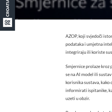
AZOP, koji svjedoči ist
podataka i umjetna inteli
integriraju ili koriste s
Smjernice prolaze kroz p
se na AI model ili susta
korisnika sustava, kako 
informirati ispitanike, 
uzeti u obzir.