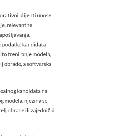
rativni klijenti unose
je, relevantne
zapošljavanja.
e podatke kandidata
ito treniranje modela,
elj obrade, a softverska
idealnog kandidata na
og modela, njezina se
lj obrade ili zajednički