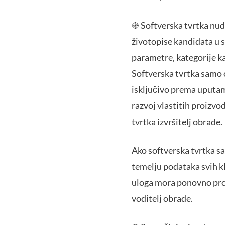
֍ Softverska tvrtka nudi
životopise kandidata u s
parametre, kategorije kan
Softverska tvrtka samo 
isključivo prema uputama
razvoj vlastitih proizvod
tvrtka izvršitelj obrade.
Ako softverska tvrtka sa
temelju podataka svih kl
uloga mora ponovno proc
voditelj obrade.