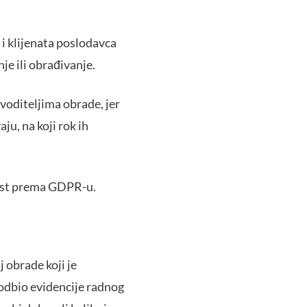
i klijenata poslodavca
nje ili obrađivanje.
 voditeljima obrade, jer
ju, na koji rok ih
nost prema GDPR-u.
j obrade koji je
odbio evidencije radnog