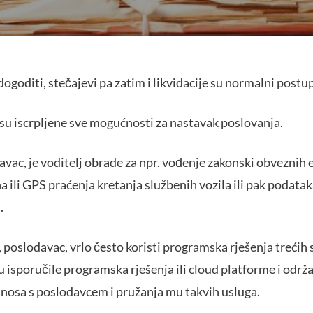
dogoditi, stečajevi pa zatim i likvidacije su normalni postu
d su iscrpljene sve mogućnosti za nastavak poslovanja.
vac, je voditelj obrade za npr. vođenje zakonski obveznih e
 ili GPS praćenja kretanja službenih vozila ili pak podata
.
poslodavac, vrlo često koristi programska rješenja trećih st
su isporučile programska rješenja ili cloud platforme i održa
nosa s poslodavcem i pružanja mu takvih usluga.