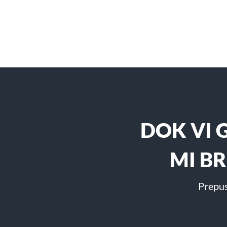
DOK VI 
MI B
Prepus