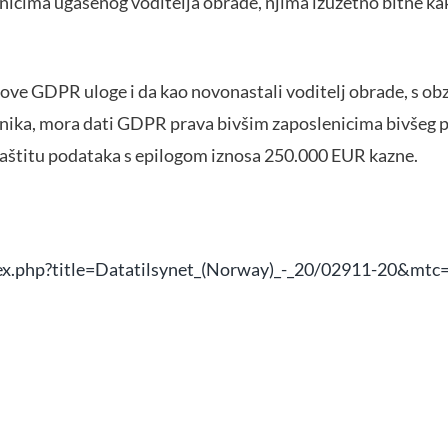
icima ugašenog voditelja obrade, njima izuzetno bitne kako
nove GDPR uloge i da kao novonastali voditelj obrade, s ob
ika, mora dati GDPR prava bivšim zaposlenicima bivšeg po
zaštitu podataka s epilogom iznosa 250.000 EUR kazne.
dex.php?title=Datatilsynet_(Norway)_-_20/02911-20&mtc