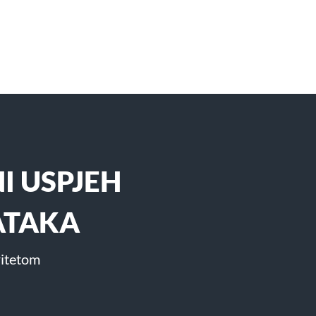
I USPJEH
ATAKA
ritetom