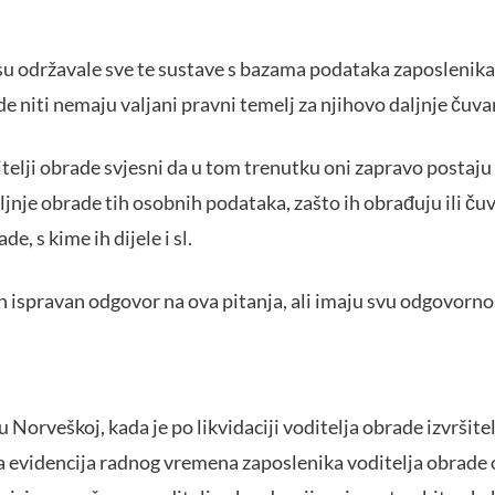
su održavale sve te sustave s bazama podataka zaposlenika 
ade niti nemaju valjani pravni temelj za njihovo daljnje čuva
šitelji obrade svjesni da u tom trenutku oni zapravo postaju
jnje obrade tih osobnih podataka, zašto ih obrađuju ili čuva
de, s kime ih dijele i sl.
n ispravan odgovor na ova pitanja, ali imaju svu odgovor
 Norveškoj, kada je po likvidaciji voditelja obrade izvršitel
 evidencija radnog vremena zaposlenika voditelja obrade 