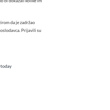
 bi dokazali kolike im
zirom da je zadržao
slodavca. Prijavili su
=today