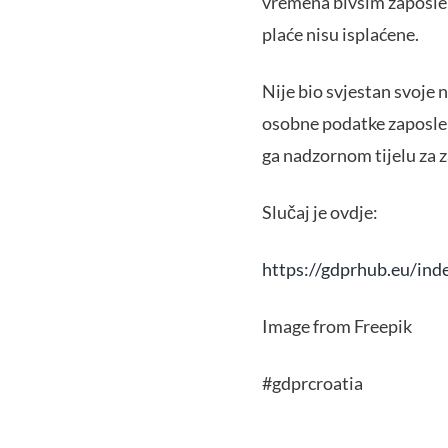
vremena bivšim zaposlen
plaće nisu isplaćene.
Nije bio svjestan svoje 
osobne podatke zaposlen
ga nadzornom tijelu za 
Slučaj je ovdje:
https://gdprhub.eu/in
Image from Freepik
#gdprcroatia