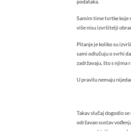
podataka.
Samim time tvrtke koje 
više nisu izvršitelji obr
Pitanje je koliko su izvr
sami odlučuju o svrhi dal
zadržavaju, što s njima ra
U pravilu nemaju nijeda
Takav slučaj dogodio se u
održavao sustav vođenja