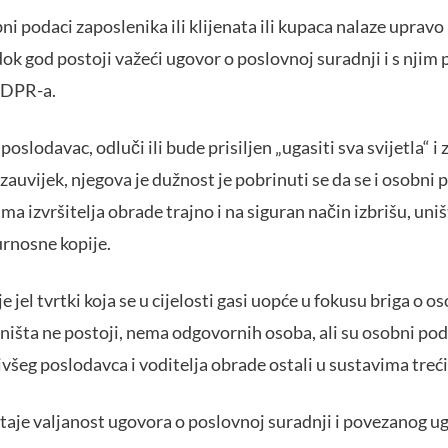
ni podaci zaposlenika ili klijenata ili kupaca nalaze upravo
u dok god postoji važeći ugovor o poslovnoj suradnji i s nji
GDPR-a.
oslodavac, odluči ili bude prisiljen „ugasiti sva svijetla“ i 
zauvijek, njegova je dužnost je pobrinuti se da se i osobni 
a izvršitelja obrade trajno i na siguran način izbrišu, uništ
gurnosne kopije.
e jel tvrtki koja se u cijelosti gasi uopće u fokusu briga o
 ništa ne postoji, nema odgovornih osoba, ali su osobni pod
ivšeg poslodavca i voditelja obrade ostali u sustavima treći
staje valjanost ugovora o poslovnoj suradnji i povezanog u