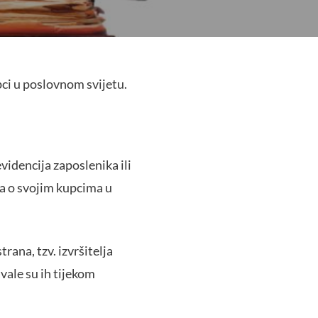
pci u poslovnom svijetu.
videncija zaposlenika ili
ka o svojim kupcima u
rana, tzv. izvršitelja
vale su ih tijekom