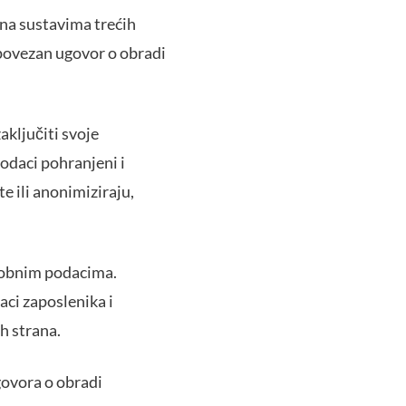
 na sustavima trećih
m povezan ugovor o obradi
zaključiti svoje
podaci pohranjeni i
e ili anonimiziraju,
 osobnim podacima.
aci zaposlenika i
h strana.
govora o obradi