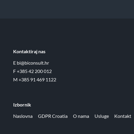
Kontaktiraj nas
E
bi@biconsult.hr
F
+385 42 200 012
M
+385 91 469 1122
Izbornik
Naslovna
GDPR Croatia
O nama
Usluge
Kontakt