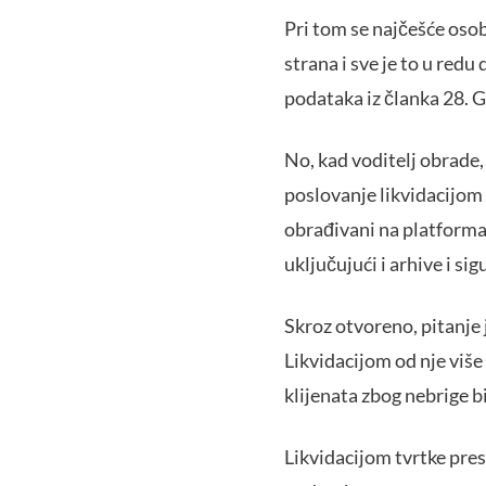
Pri tom se najčešće osob
strana i sve je to u red
podataka iz članka 28. 
No, kad voditelj obrade, p
poslovanje likvidacijom 
obrađivani na platformam
uključujući i arhive i si
Skroz otvoreno, pitanje j
Likvidacijom od nje više
klijenata zbog nebrige b
Likvidacijom tvrtke pre