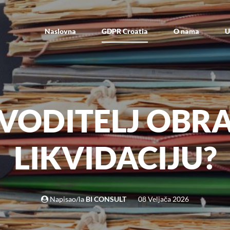
Naslovna
GDPR Croatia
O nama
U
VODITELJ OBR
LIKVIDACIJU?
Napisao/la
BI CONSULT
08 Veljača 2026