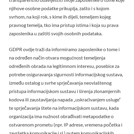
njihove osobne podatke prikuplja, zašto i s kojom
svrhom, na koji rok, s kime ih dijeli, temeljem kojeg
pravnog temelja, tko ima pristup istima i koja su prava
zaposlenika u zaštiti svojih osobnih podataka.
GDPR ovdje traži da informiramo zaposlenike o tome i
na određen način otvara mogućnost temeljenja
određenih obrada na legitimnom interesu, posebice za
potrebe osiguravanja sigurnosti informacijskog sustava,
između ostalog u svrhe sprječavanja neovlaštenog
pristupa informacijskom sustavu i širenja zlonamjernih
kodova ili zaustavljanja napada „uskraćivanjem usluge“
te sprječavanja štete na informacijskom sustavu, kada
organizacija ima nužnost obrađivati metapodatke o
ostvarenom prometu (npr. IP adrese, vremena početka i
završetka komunikacije i sl.) putem komunikacijskih