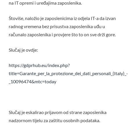
na IT opremi i uređajima zaposlenika.
Štoviše, naložio je zaposlenicima iz odjela IT-a da izvan
radnog vremena bez prisustva zaposlenika uđu u
računalo zaposlenika i provjere što to on sve drži gore.
Slučaj je ovdje:
https://gdprhub.eu/index.php?
title=Garante_per_la_protezione_dei_dati_personali_(Italy)_-
_10096474&mtc=today
Slučaj je eskalirao prijavom od strane zaposlenika
nadzornom tijelu za zaštitu osobnih podataka.