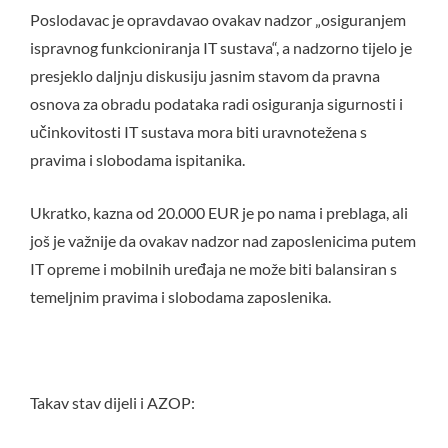
Poslodavac je opravdavao ovakav nadzor „osiguranjem
ispravnog funkcioniranja IT sustava“, a nadzorno tijelo je
presjeklo daljnju diskusiju jasnim stavom da pravna
osnova za obradu podataka radi osiguranja sigurnosti i
učinkovitosti IT sustava mora biti uravnotežena s
pravima i slobodama ispitanika.
Ukratko, kazna od 20.000 EUR je po nama i preblaga, ali
još je važnije da ovakav nadzor nad zaposlenicima putem
IT opreme i mobilnih uređaja ne može biti balansiran s
temeljnim pravima i slobodama zaposlenika.
Takav stav dijeli i AZOP: