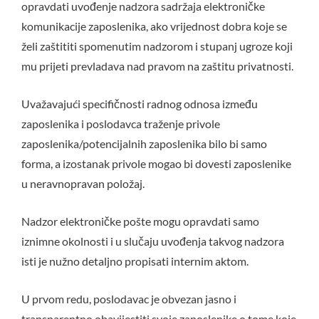
opravdati uvođenje nadzora sadržaja elektroničke
komunikacije zaposlenika, ako vrijednost dobra koje se
želi zaštititi spomenutim nadzorom i stupanj ugroze koji
mu prijeti prevladava nad pravom na zaštitu privatnosti.
Uvažavajući specifičnosti radnog odnosa između
zaposlenika i poslodavca traženje privole
zaposlenika/potencijalnih zaposlenika bilo bi samo
forma, a izostanak privole mogao bi dovesti zaposlenike
u neravnopravan položaj.
Nadzor elektroničke pošte mogu opravdati samo
iznimne okolnosti i u slučaju uvođenja takvog nadzora
isti je nužno detaljno propisati internim aktom.
U prvom redu, poslodavac je obvezan jasno i
transparentno obavijestiti svoje zaposlenike o tome koje