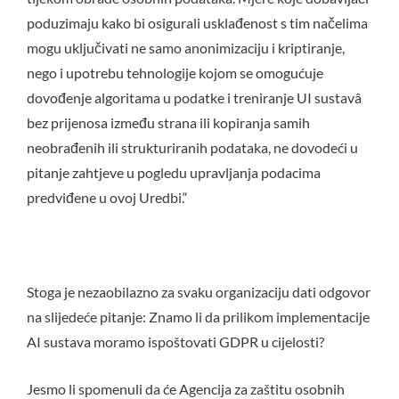
poduzimaju kako bi osigurali usklađenost s tim načelima
mogu uključivati ne samo anonimizaciju i kriptiranje,
nego i upotrebu tehnologije kojom se omogućuje
dovođenje algoritama u podatke i treniranje UI sustavâ
bez prijenosa između strana ili kopiranja samih
neobrađenih ili strukturiranih podataka, ne dovodeći u
pitanje zahtjeve u pogledu upravljanja podacima
predviđene u ovoj Uredbi.“
Stoga je nezaobilazno za svaku organizaciju dati odgovor
na slijedeće pitanje: Znamo li da prilikom implementacije
AI sustava moramo ispoštovati GDPR u cijelosti?
Jesmo li spomenuli da će Agencija za zaštitu osobnih