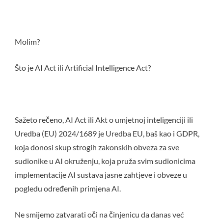
Molim?
Što je AI Act ili Artificial Intelligence Act?
Sažeto rečeno, AI Act ili Akt o umjetnoj inteligenciji ili
Uredba (EU) 2024/1689 je Uredba EU, baš kao i GDPR,
koja donosi skup strogih zakonskih obveza za sve
sudionike u AI okruženju, koja pruža svim sudionicima
implementacije AI sustava jasne zahtjeve i obveze u
pogledu određenih primjena AI.
Ne smijemo zatvarati oči na činjenicu da danas već