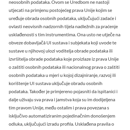
neosobnih podataka. Ovom se Uredbom ne nastoji
utjecati na primjenu postojećeg prava Unije kojim se
uređuje obrada osobnih podataka, uključujući zadaće i
ovlasti neovisnih nadzornih tijela nadležnih za praćenje
usklađenosti s tim instrumentima. Ona usto ne utječe na
obveze dobavljačâ UI sustava i subjekata koji uvode te
sustave u njihovoj ulozi voditelja obrade podataka ili
izvršitelja obrade podataka koje proizlaze iz prava Unije
o zaštiti osobnih podataka ili nacionalnog prava o zaštiti
osobnih podataka u mjeri u kojoj dizajniranje, razvoj ili
korištenje UI sustava uključuje obradu osobnih
podataka. Također je primjereno pojasniti da ispitanici i
dalje uživaju sva prava i jamstva koja su im dodijeljena
tim pravom Unije, među ostalim i prava povezana s
isključivo automatiziranim pojedinačnim donošenjem
odluka, uključujući izradu profila. Usklađena pravila o