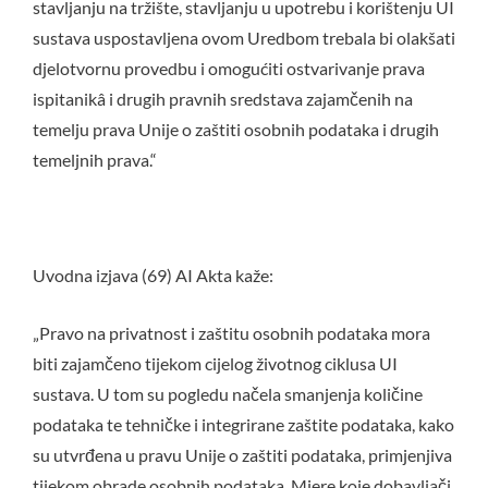
stavljanju na tržište, stavljanju u upotrebu i korištenju UI
sustava uspostavljena ovom Uredbom trebala bi olakšati
djelotvornu provedbu i omogućiti ostvarivanje prava
ispitanikâ i drugih pravnih sredstava zajamčenih na
temelju prava Unije o zaštiti osobnih podataka i drugih
temeljnih prava.“
Uvodna izjava (69) AI Akta kaže:
„Pravo na privatnost i zaštitu osobnih podataka mora
biti zajamčeno tijekom cijelog životnog ciklusa UI
sustava. U tom su pogledu načela smanjenja količine
podataka te tehničke i integrirane zaštite podataka, kako
su utvrđena u pravu Unije o zaštiti podataka, primjenjiva
tijekom obrade osobnih podataka. Mjere koje dobavljači