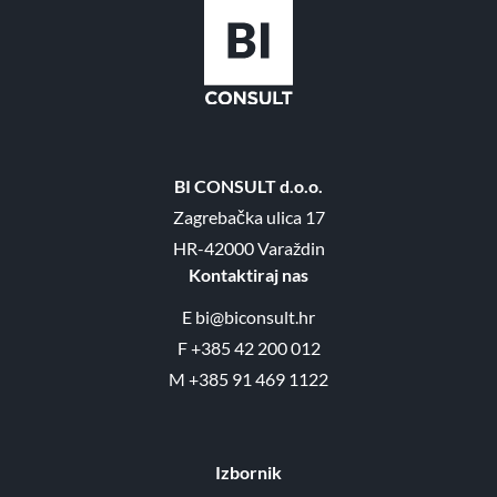
BI CONSULT d.o.o.
Zagrebačka ulica 17
HR-42000 Varaždin
Kontaktiraj nas
E
bi@biconsult.hr
F
+385 42 200 012
M
+385 91 469 1122
Izbornik