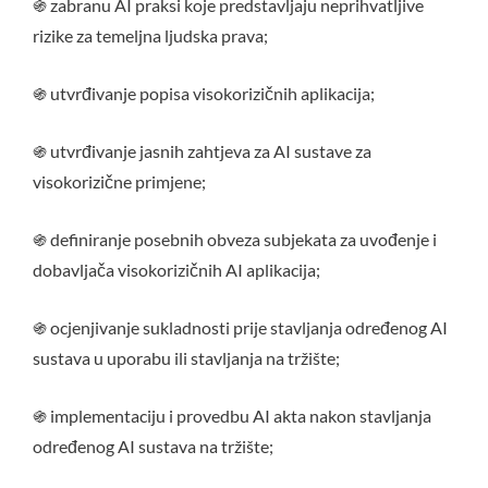
֍ zabranu AI praksi koje predstavljaju neprihvatljive
rizike za temeljna ljudska prava;
֍ utvrđivanje popisa visokorizičnih aplikacija;
֍ utvrđivanje jasnih zahtjeva za AI sustave za
visokorizične primjene;
֍ definiranje posebnih obveza subjekata za uvođenje i
dobavljača visokorizičnih AI aplikacija;
֍ ocjenjivanje sukladnosti prije stavljanja određenog AI
sustava u uporabu ili stavljanja na tržište;
֍ implementaciju i provedbu AI akta nakon stavljanja
određenog AI sustava na tržište;