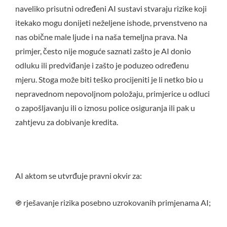
naveliko prisutni određeni AI sustavi stvaraju rizike koji
itekako mogu donijeti neželjene ishode, prvenstveno na
nas obične male ljude i na naša temeljna prava. Na
primjer, često nije moguće saznati zašto je AI donio
odluku ili predviđanje i zašto je poduzeo određenu
mjeru. Stoga može biti teško procijeniti je li netko bio u
nepravednom nepovoljnom položaju, primjerice u odluci
o zapošljavanju ili o iznosu police osiguranja ili pak u
zahtjevu za dobivanje kredita.
AI aktom se utvrđuje pravni okvir za:
֍ rješavanje rizika posebno uzrokovanih primjenama AI;