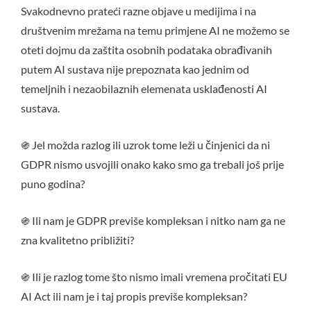
Svakodnevno prateći razne objave u medijima i na
društvenim mrežama na temu primjene AI ne možemo se
oteti dojmu da zaštita osobnih podataka obrađivanih
putem AI sustava nije prepoznata kao jednim od
temeljnih i nezaobilaznih elemenata usklađenosti AI
sustava.
֍ Jel možda razlog ili uzrok tome leži u činjenici da ni
GDPR nismo usvojili onako kako smo ga trebali još prije
puno godina?
֍ Ili nam je GDPR previše kompleksan i nitko nam ga ne
zna kvalitetno približiti?
֍ Ili je razlog tome što nismo imali vremena pročitati EU
AI Act ili nam je i taj propis previše kompleksan?