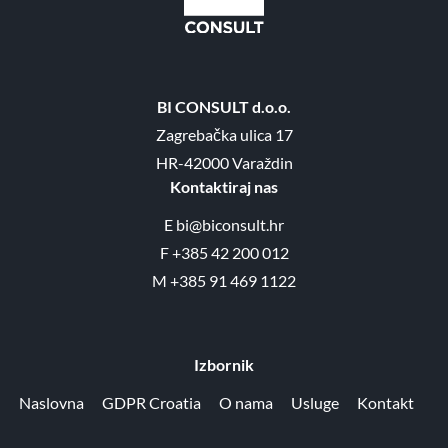
BI CONSULT d.o.o.
Zagrebačka ulica 17
HR-42000 Varaždin
Kontaktiraj nas
E
bi@biconsult.hr
F
+385 42 200 012
M
+385 91 469 1122
Izbornik
Naslovna
GDPR Croatia
O nama
Usluge
Kontakt