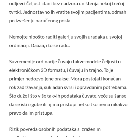
odljevci čeljusti dani bez nadzora uništenja nekoj trećoj
tvrtki. Jednostavno ih vratite svojim pacijentima, odmah
po izvršenju naručenog posla.
Nemojte nipošto raditi galeriju svojih uradaka u svojoj
ordinaciji. Daaaa, i to se radi...
Suvremenije ordinacije čuvaju takve modele čeljusti u
elektroničkom 3D formatu, i čuvaju ih trajno. To je
primjer nedozvoljene prakse. Mora postojati konačan
rok zadržavanja, sukladan svrsi i opravdanim potrebama.
Što duže i što više takvih podataka čuvate, veće su šanse
da se isti izgube ili njima pristupi netko tko nema nikakvo
pravo da im pristupa.
Rizik povreda osobnih podataka s izraženim