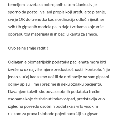
temeljem izuzetaka pobrojanih u tom članku. Nije
sporno da postoji valjani propis koji uređuje to pitanje, i
sve je OK do trenutka kada ordinacija odluči riješiti se
svih tih gipsanih modela pa ih daje tvrtkama koje vrše
oporabu tog materijala ili ih baci u kantu za smeće.
Ovo se ne smije raditi!
Odlaganje biometrijskih podataka pacijenata mora biti
izvršeno uz najviše mjere predostrožnosti i kontrole. Nije
jedan slučaj kada smo uočili da ordinacije na sam gipsani
odljev upišu i ime i prezime ili neku oznaku pacijenta.
Davanjem takvih skupova osobnih podataka trećim
osobama koje će zbrinuti takav otpad, predstavlja vrlo
izglednu povredu osobnih podataka s vrlo visokim
rizikom za prava i slobode pojedinaca čiji su gipsani