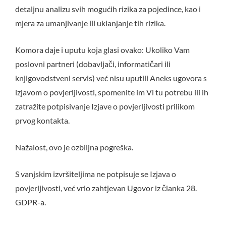
detaljnu analizu svih mogućih rizika za pojedince, kao i
mjera za umanjivanje ili uklanjanje tih rizika.
Komora daje i uputu koja glasi ovako: Ukoliko Vam
poslovni partneri (dobavljači, informatičari ili
knjigovodstveni servis) već nisu uputili Aneks ugovora s
izjavom o povjerljivosti, spomenite im Vi tu potrebu ili ih
zatražite potpisivanje Izjave o povjerljivosti prilikom
prvog kontakta.
Nažalost, ovo je ozbiljna pogreška.
S vanjskim izvršiteljima ne potpisuje se Izjava o
povjerljivosti, već vrlo zahtjevan Ugovor iz članka 28.
GDPR-a.