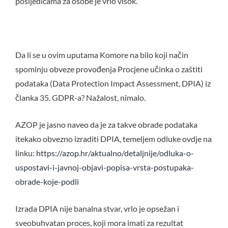
posljedicama za osobe je vrlo visok.
Da li se u ovim uputama Komore na bilo koji način
spominju obveze provođenja Procjene učinka o zaštiti
podataka (Data Protection Impact Assessment, DPIA) iz
članka 35. GDPR-a? Nažalost, nimalo.
AZOP je jasno naveo da je za takve obrade podataka
itekako obvezno izraditi DPIA, temeljem odluke ovdje na
linku:
https://azop.hr/aktualno/detaljnije/odluka-o-
uspostavi-i-javnoj-objavi-popisa-vrsta-postupaka-
obrade-koje-podli
Izrada DPIA nije banalna stvar, vrlo je opsežan i
sveobuhvatan proces, koji mora imati za rezultat